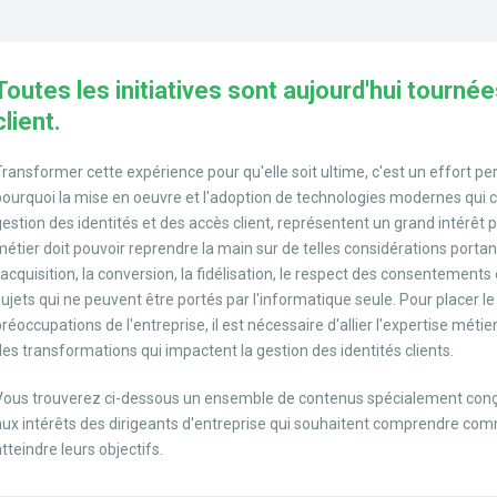
Toutes les initiatives sont aujourd'hui tourné
client.
Transformer cette expérience pour qu'elle soit ultime, c'est un effort pe
pourquoi la mise en oeuvre et l'adoption de technologies modernes qui cré
gestion des identités et des accès client, représentent un grand intérêt p
métier doit pouvoir reprendre la main sur de telles considérations portant 
l'acquisition, la conversion, la fidélisation, le respect des consentement
sujets qui ne peuvent être portés par l'informatique seule. Pour placer le
réoccupations de l'entreprise, il est nécessaire d'allier l'expertise métie
des transformations qui impactent la gestion des identités clients.
Vous trouverez ci-dessous un ensemble de contenus spécialement conç
aux intérêts des dirigeants d'entreprise qui souhaitent comprendre com
tteindre leurs objectifs.