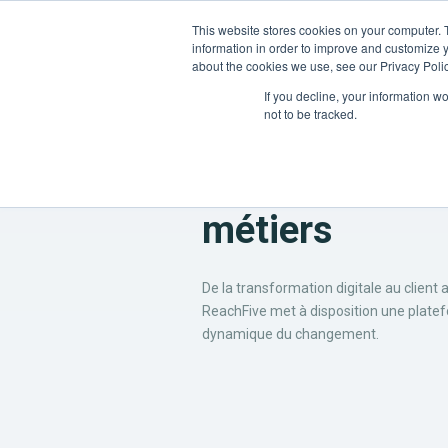
This website stores cookies on your computer. 
Plateforme
Solutions
information in order to improve and customize y
about the cookies we use, see our Privacy Polic
If you decline, your information w
not to be tracked.
ReachFive pou
métiers
De la transformation digitale au client 
ReachFive met à disposition une platef
dynamique du changement.