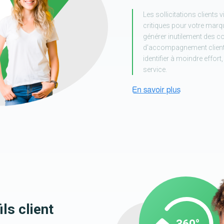
Les sollicitations clients
critiques pour votre marq
générer inutilement des c
d'accompagnement client
identifier à moindre effort
service.
ils client