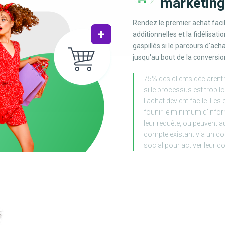
marketing
Rendez le premier achat facil
additionnelles et la fidélisati
gaspillés si le parcours d'ac
jusqu'au bout de la conversio
75% des clients déclarent
si le processus est trop 
l'achat devient facile. L
founir le minimum d'infor
leur requête, ou peuvent au
compte existant via un co
social pour activer leur co