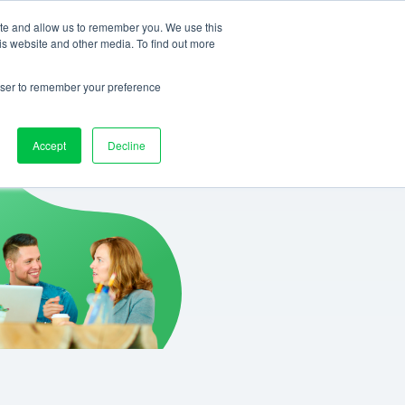
ite and allow us to remember you. We use this
Connexion
RÉSERVER UNE DÉMO
FR
is website and other media. To find out more
rowser to remember your preference
Accept
Decline