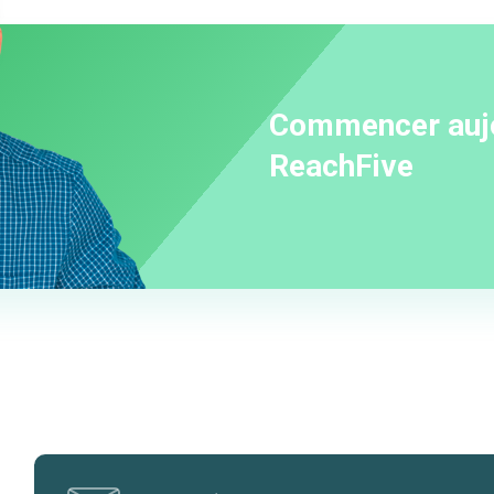
Commencer aujo
ReachFive