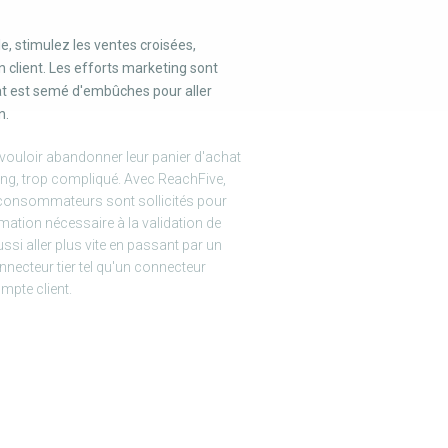
e, stimulez les ventes croisées,
on client. Les efforts marketing sont
hat est semé d'embûches pour aller
n.
 vouloir abandonner leur panier d'achat
long, trop compliqué. Avec ReachFive,
es consommateurs sont sollicités pour
mation nécessaire à la validation de
ssi aller plus vite en passant par un
nnecteur tier tel qu'un connecteur
mpte client.