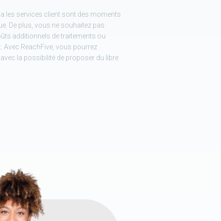
 via les services client sont des moments
ue. De plus, vous ne souhaitez pas
oûts additionnels de traitements ou
. Avec ReachFive, vous pourrez
, avec la possibilité de proposer du libre