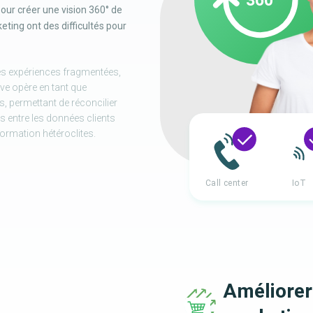
pour créer une vision 360° de
ting ont des difficultés pour
des expériences fragmentées,
ve opère en tant que
ts, permettant de réconcilier
ns entre les données clients
ormation hétéroclites.
Améliorer