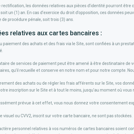
 rectification, les données relatives aux pièces d’identité pourront être
 soit un (1) an. En cas d’exercice du droit d’opposition, ces données peu
e de procédure pénale, soit trois (3) ans.
ées relatives aux cartes bancaires :
au paiement des achats et des frais via le Site, sont confiées à un prest
é.
tataire de services de paiement peut être amené à être destinataire de
aires, qu’il recueille et conserve en notre nom et pour notre compte. N
rement des achats ou de régler les frais afférents sur le Site, vos donn
re inscription sur le Site et à tout le moins, jusqu’au moment où vous r
pressément prévue à cet effet, vous nous donnez votre consentement exp
visuel ou CVV2, inscrit sur votre carte bancaire, ne sont pas stockées.
ctère personnel relatives à vos numéros de cartes bancaires soient co