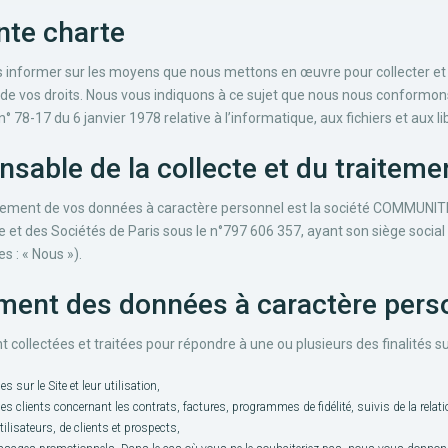
ente charte
s informer sur les moyens que nous mettons en œuvre pour collecter et 
t de vos droits. Nous vous indiquons à ce sujet que nous nous conformons,
° 78-17 du 6 janvier 1978 relative à l’informatique, aux fichiers et aux li
onsable de la collecte et du traitem
aitement de vos données à caractère personnel est la société COMMUNITHI
t des Sociétés de Paris sous le n°797 606 357, ayant son siège social
 : « Nous »).
tement des données à caractère pers
collectées et traitées pour répondre à une ou plusieurs des finalités su
s sur le Site et leur utilisation,
 des clients concernant les contrats, factures, programmes de fidélité, suivis de la relati
ilisateurs, de clients et prospects,