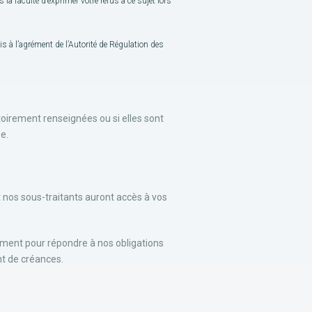
a faculté d’exprimer votre refus à ce sujet lors
is à l’agrément de l’Autorité de Régulation des
toirement renseignées ou si elles sont
e.
 nos sous-traitants auront accès à vos
ement pour répondre à nos obligations
ent de créances.