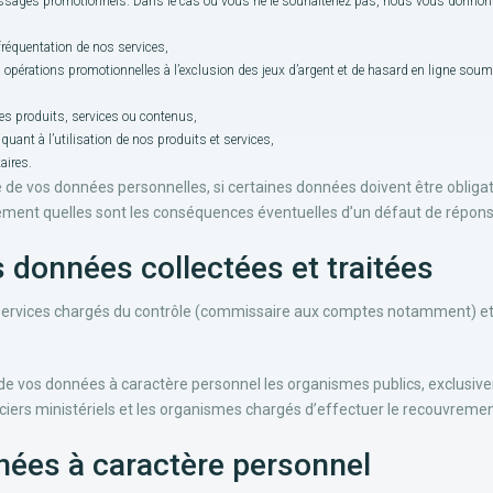
essages promotionnels. Dans le cas où vous ne le souhaiteriez pas, nous vous donnons l
fréquentation de nos services,
s opérations promotionnelles à l’exclusion des jeux d’argent et de hasard en ligne soum
des produits, services ou contenus,
quant à l’utilisation de nos produits et services,
aires.
e de vos données personnelles, si certaines données doivent être obliga
lement quelles sont les conséquences éventuelles d’un défaut de répons
s données collectées et traitées
s services chargés du contrôle (commissaire aux comptes notamment) et
de vos données à caractère personnel les organismes publics, exclusiv
 officiers ministériels et les organismes chargés d’effectuer le recouvrem
nées à caractère personnel