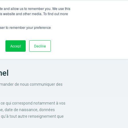
ite and allow us to remember you. We use this
Connexion
RÉSERVER UNE DÉMO
FR
is website and other media. To find out more
rowser to remember your preference
Accept
Decline
nel
us demander de nous communiquer des
u, ce qui correspond notamment à vos
ne, date de naissance, données
si qu’à tout autre renseignement que