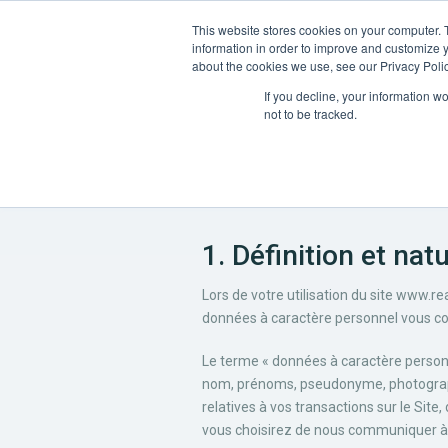
This website stores cookies on your computer. 
Plateforme
Solutions
information in order to improve and customize y
about the cookies we use, see our Privacy Polic
If you decline, your information w
not to be tracked.
1. Définition et na
Lors de votre utilisation du site www.
données à caractère personnel vous c
Le terme « données à caractère personn
nom, prénoms, pseudonyme, photographi
relatives à vos transactions sur le Sit
vous choisirez de nous communiquer à 