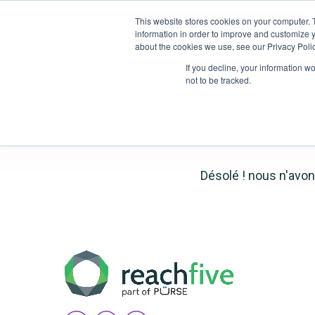
This website stores cookies on your computer. 
Plateforme
Solutions
information in order to improve and customize y
about the cookies we use, see our Privacy Polic
If you decline, your information w
not to be tracked.
Désolé ! nous n'avon