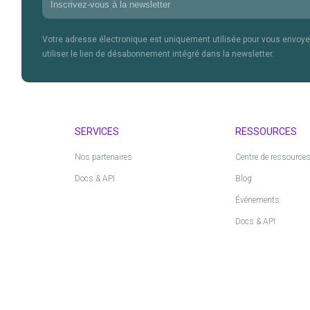
Votre adresse électronique est uniquement utilisée pour vous envoye
utiliser le lien de désabonnement intégré dans la newsletter.
SERVICES
RESSOURCES
Nos partenaires
Centre de ressource
Docs & API
Blog
Événements
Docs & API