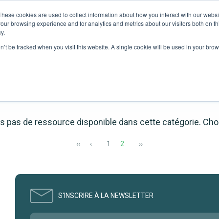
These cookies are used to collect information about how you interact with our webs
Partenaires
Ressources
Société
our browsing experience and for analytics and metrics about our visitors both on th
y.
on’t be tracked when you visit this website. A single cookie will be used in your b
Toutes nos ressources
s pas de ressource disponible dans cette catégorie. Cho
‹‹
‹
1
2
››
S'INSCRIRE À LA NEWSLETTER