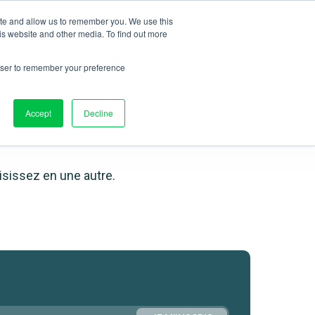
ite and allow us to remember you. We use this
Connexion
RÉSERVER UNE DÉMO
FR
is website and other media. To find out more
rowser to remember your preference
Accept
Decline
isissez en une autre.